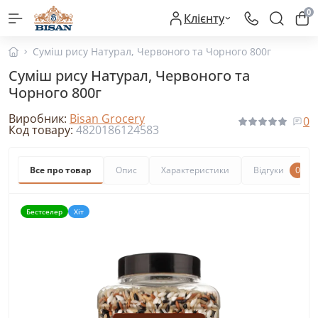
0
Клієнту
Суміш рису Натурал, Червоного та Чорного 800г
Суміш рису Натурал, Червоного та
Чорного 800г
Виробник:
Bisan Grocery
0
Код товару:
4820186124583
Все про товар
Опис
Характеристики
Відгуки
0
Бестселер
Хіт