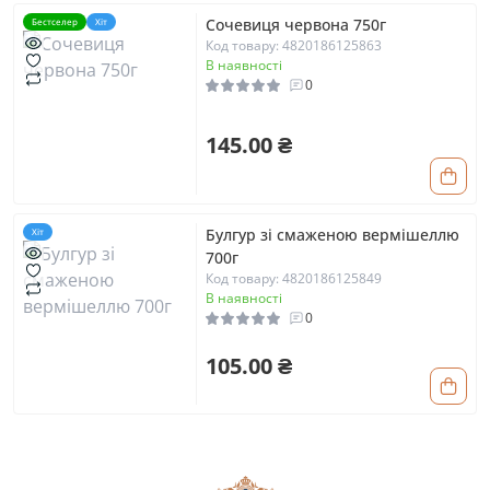
Сочевиця червона 750г
Бестселер
Хіт
Код товару: 4820186125863
В наявності
0
145.00 ₴
Булгур зі смаженою вермішеллю
Хіт
700г
Код товару: 4820186125849
В наявності
0
105.00 ₴