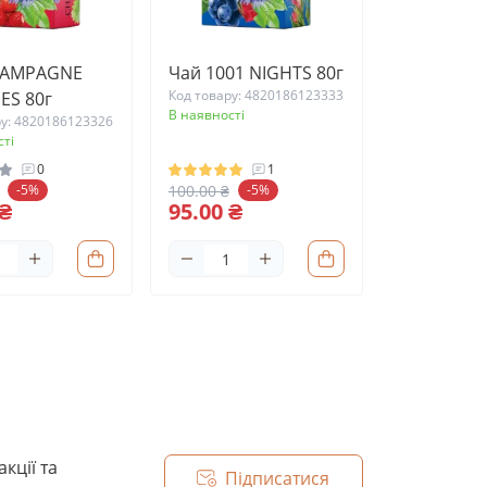
HAMPAGNE
Чай 1001 NIGHTS 80г
Код товару: 4820186123333
ES 80г
В наявності
ру: 4820186123326
ті
0
1
100.00 ₴
-5%
-5%
 ₴
95.00 ₴
кції та
Підписатися