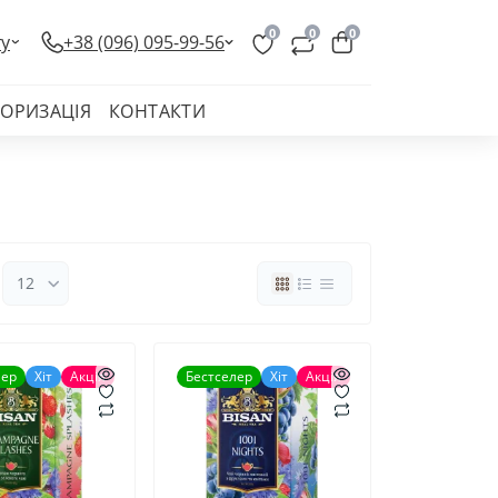
0
0
0
ту
+38 (096) 095-99-56
ТОРИЗАЦІЯ
КОНТАКТИ
лер
Хіт
Акція
Бестселер
Хіт
Акція