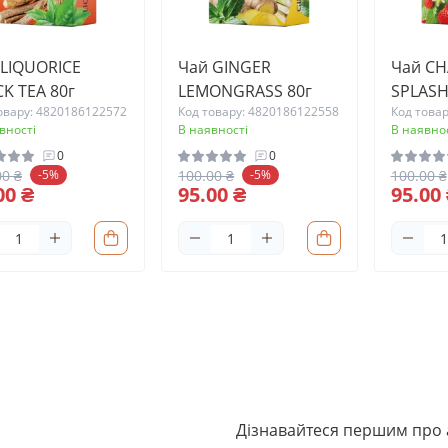
 LIQUORICE
Чай GINGER
Чай C
K TEA 80г
LEMONGRASS 80г
SPLASH
овару: 4820186122572
Код товару: 4820186122558
Код това
вності
В наявності
В наявнос
0
0
00 ₴
100.00 ₴
100.00 ₴
-5%
-5%
00 ₴
95.00 ₴
95.00
Дізнавайтеся першим про а