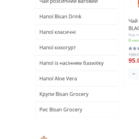
Чай розсипний ваговий
Напої Bisan Drink
Чай
BLAC
Напої класичні
Код т
В ная
Напої кокогурт
100.
95.
Напої із насінням базиліку
Напої Aloe Vera
Крупи Bisan Grocery
Рис Bisan Grocery