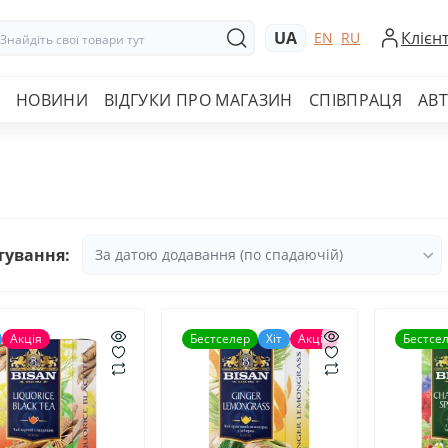
UA
Клієн
EN
RU
НОВИНИ
ВІДГУКИ ПРО МАГАЗИН
СПІВПРАЦЯ
АВ
тування:
Акція
Бестселер
Хіт
Акція
Бестсе