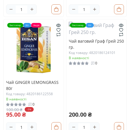
Бестселер
Хіт
Акція
Бестселер
Хіт
Чай ваговий Граф Грей 250
гр.
Код товару: 4820186124101
В наявності
0
Чай GINGER LEMONGRASS
80г
Код товару: 4820186122558
В наявності
0
100.00 ₴
-5%
95.00 ₴
200.00 ₴