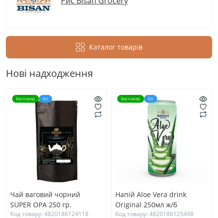
Рис Bisan Grocery
Каталог товарів
Нові надходження
Бестселер
Хіт
Бестселер
Хіт
Чай ваговий чорний
Напій Aloe Vera drink
SUPER OPA 250 гр.
Original 250мл ж/б
Код товару: 4820186124118
Код товару: 4820186125498