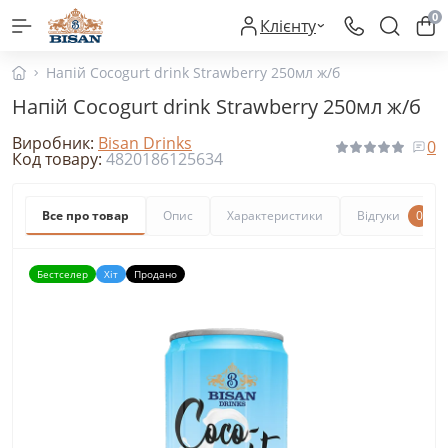
0
Клієнту
Напій Cocogurt drink Strawberry 250мл ж/б
Напій Cocogurt drink Strawberry 250мл ж/б
Виробник:
Bisan Drinks
0
Код товару:
4820186125634
Все про товар
Опис
Характеристики
Відгуки
0
Бестселер
Хіт
Продано