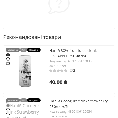
Рекомендовані товари
Напій 30% fruit juice drink
Бестселер
Хіт
Продано
PINEAPPLE 250мл ж/б
Код товару: 4820186123838
Закінчився
2
40.00 ₴
Напій Cocogurt drink Strawberry
Бестселер
Хіт
Продано
250мл ж/б
Код товару: 4820186125634
Закінчився