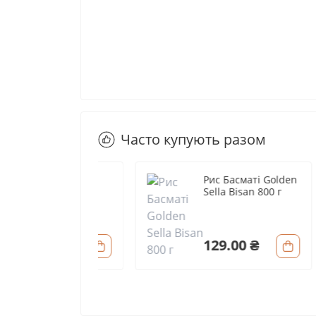
Часто купують разом
сматі Creamy
Рис Басматі Golden
isan 800 г
Sella Bisan 800 г
0 ₴
129.00 ₴