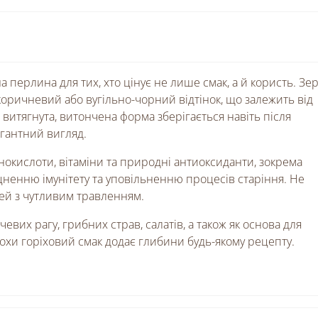
перлина для тих, хто цінує не лише смак, а й користь. Зе
оричневий або вугільно-чорний відтінок, що залежить від
я витягнута, витончена форма зберігається навіть після
егантний вигляд.
інокислоти, вітаміни та природні антиоксиданти, зокрема
ненню імунітету та уповільненню процесів старіння. Не
дей з чутливим травленням.
евих рагу, грибних страв, салатів, а також як основа для
рохи горіховий смак додає глибини будь-якому рецепту.