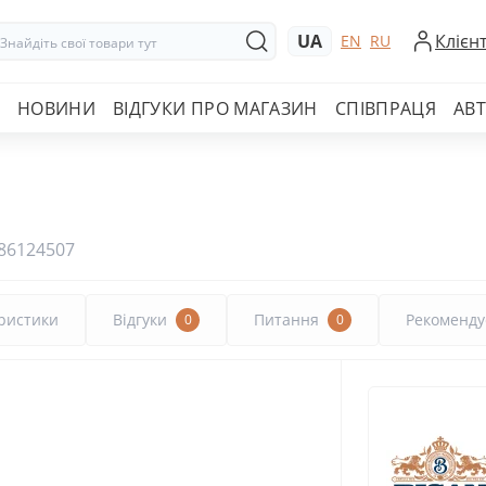
UA
Клієн
EN
RU
НОВИНИ
ВІДГУКИ ПРО МАГАЗИН
СПІВПРАЦЯ
АВ
86124507
ристики
Відгуки
Питання
Рекоменду
0
0