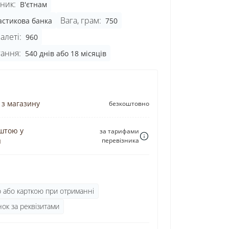
ник:
В'єтнам
Вага, грам:
астикова банка
750
алеті:
960
гання:
540 днів або 18 місяців
 з магазину
безкоштовно
штою у
за тарифами
я
перевізника
ю або карткою при отриманні
ок за реквізитами