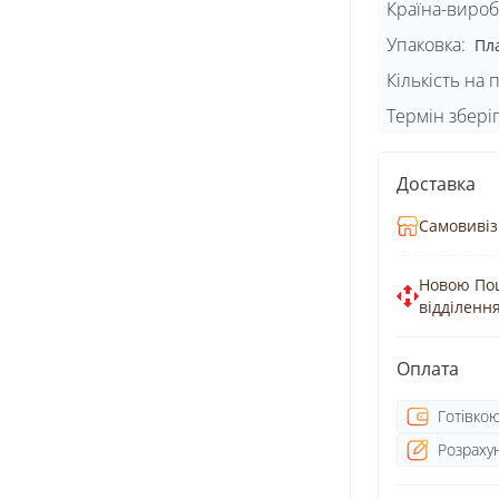
Країна-вироб
Упаковка:
Пл
Кількість на п
Термін збері
Доставка
Самовивіз
Новою По
відділенн
Оплата
Готівко
Розрахун