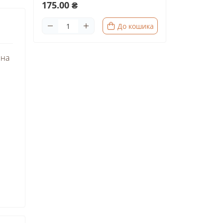
175.00 ₴
До кошика
рна