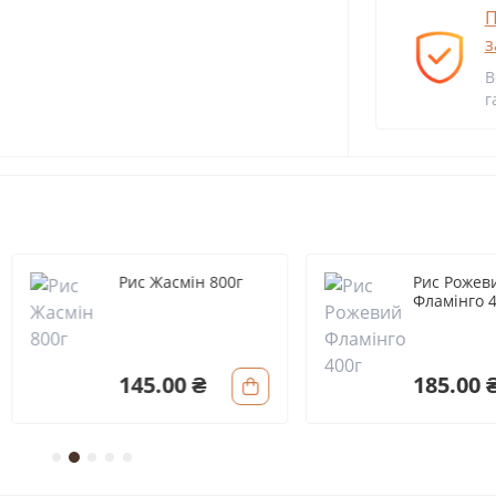
П
з
В
г
Рис Жасмін 800г
Рис Рожевий
Фламінго 400г
145.00 ₴
185.00 ₴