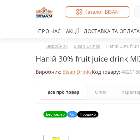
Каталог BISAN
ПРО НАС
АКЦІЇ
ДОСТАВКА ТА ОПЛАТА
Виробник
Bisan Drinks
Напій 30% fruit
Напій 30% fruit juice drink 
Виробник:
Bisan Drinks
Код товару:
482018
Все про товар
Опис
Характе
Бестселер
Хіт
Продано