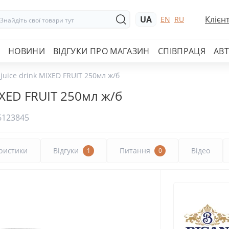
UA
Клієн
EN
RU
НОВИНИ
ВІДГУКИ ПРО МАГАЗИН
СПІВПРАЦЯ
АВ
 juice drink MIXED FRUIT 250мл ж/б
MIXED FRUIT 250мл ж/б
6123845
ристики
Відгуки
Питання
Відео
1
0