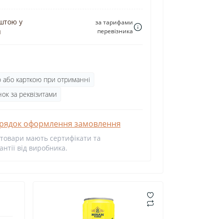
штою у
за тарифами
я
перевізника
ю або карткою при отриманні
ок за реквізитами
рядок оформлення замовлення
 товари мають сертифікати та
антії від виробника.