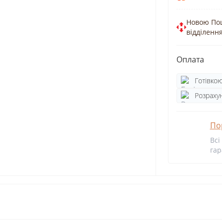
Новою По
відділенн
Оплата
Готівко
Розрахун
По
Всі
гар