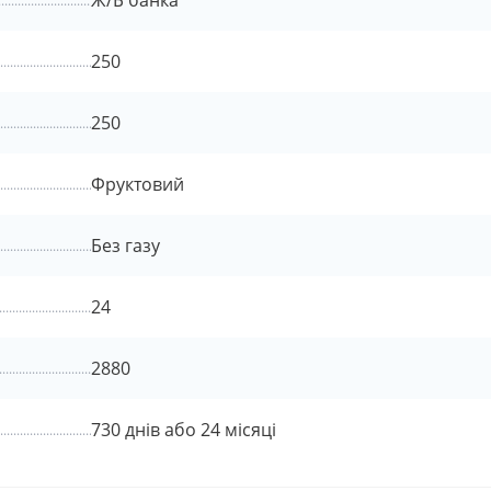
Ж/Б банка
250
250
Фруктовий
Без газу
24
2880
730 днів або 24 місяці